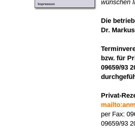
wünschen Ih
Die betrieb
Dr. Markus
Terminvere
bzw. für Pr
09659/93 2
durchgefüh
Privat-Rez
mailto:an
per Fax: 09
09659/93 2